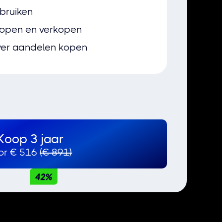
bruiken
kopen en verkopen
ver aandelen kopen
Koop 3 jaar
or € 516
(€ 891)