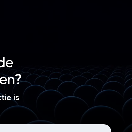
 de
ren?
tie is