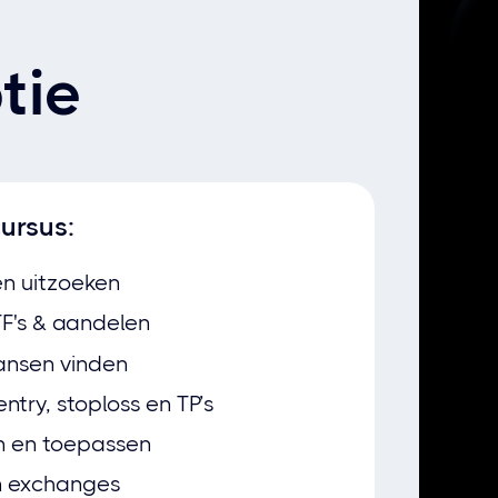
tie
ursus:
n uitzoeken
TF's & aandelen
ansen vinden
ntry, stoploss en TP’s
n en toepassen
n exchanges