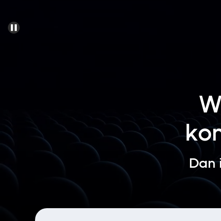
Wi
kom
Dan i