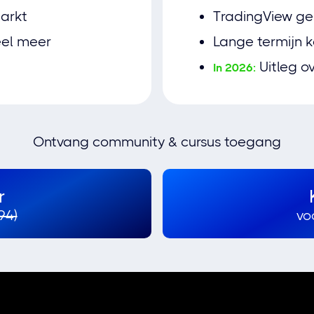
arkt
TradingView ge
eel meer
Lange termijn 
Uitleg o
In 2026:
Ontvang community & cursus toegang
r
94)
vo